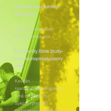
Rukouskokoontumiset
Zoomissa
Jatkuvat kesätauon
jälkeen elokuussa.
Community Bible Study-
raamatunopiskelupienry
hmä
Kevään
raamatunopiskelupienry
hmä on päättynyt.
Syksyn ryhmästä
tiedotamme kesätauon