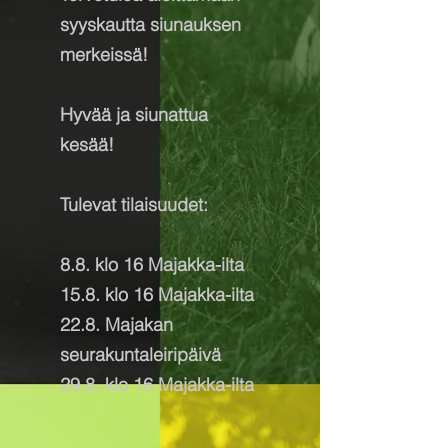
syyskautta siunauksen
merkeissä!
Hyvää ja siunattua
kesää!
Tulevat tilaisuudet:
8.8. klo 16 Majakka-ilta
15.8. klo 16 Majakka-ilta
22.8. Majakan
seurakuntaleiripäivä
29.8. klo 16 Majakka-ilta