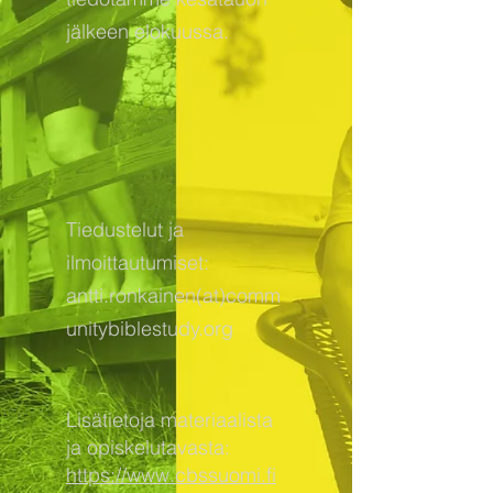
jälkeen elokuussa.
Tiedustelut ja
ilmoittautumiset:
antti.ronkainen(at)comm
unitybiblestudy.org
Lisätietoja materiaalista
ja opiskelutavasta:
https://www.cbssuomi.fi