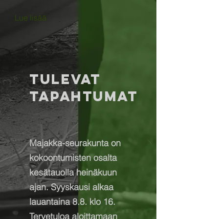
Lue lisää
tulevat
tapahtumat
Majakka-seurakunta on
kokoontumisten osalta
kesätauolla heinäkuun
ajan. Syyskausi alkaa
lauantaina 8.8. klo 16.
Tervetuloa aloittamaan