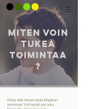
Miten voin
tukea
TOImintaa
?
Kiitos että haluat tukea Majakan
toimintaa! Voit tehdä sen joko