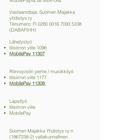
MobilePayllä tai tilisiirrolla.
Vastaanottaja: Suomen Majakka
yhdistys ry
Tilinumero: FI
0280 0016 7093 5338
(DABAFIHH)​
Lähetystyö
tilisiirron viite 1096
MobilePay 11307
Rönnqvistin perhe / musiikkityö
tilisiirron viite 1177
MobilePay 11308
Lapsityö
tilisiirron viite
MobilePay
Suomen Majakka Yhdistys ry:n
(1867238-2)
valtakunnallinen