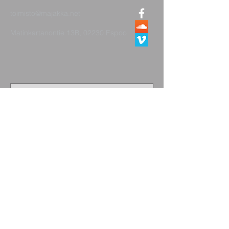
toimisto@majakka.net
Matinkartanontie 13B, 02230 Espoo
Lähetä