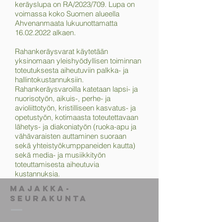
keräyslupa on RA/2023/709. Lupa on
voimassa koko Suomen alueella
Ahvenanmaata lukuunottamatta
16.02.2022
alkaen.
Rahankeräysvarat käytetään
yksinomaan yleishyödyllisen toiminnan
toteutuksesta aiheutuviin palkka- ja
hallintokustannuksiin.
Rahankeräysvaroilla katetaan lapsi- ja
nuorisotyön, aikuis-, perhe- ja
avioliittotyön, kristilliseen kasvatus- ja
opetustyön, kotimaasta toteutettavaan
lähetys- ja diakoniatyön (ruoka-apu ja
vähävaraisten auttaminen suoraan
sekä yhteistyökumppaneiden kautta)
sekä media- ja musiikkityön
toteuttamisesta aiheutuvia
kustannuksia.
Majakka-
seurakunta