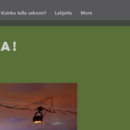
Kuinka tulla uskoon?
Lahjoita
More
a!