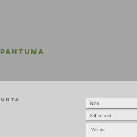
apahtuma
kunta