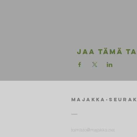
Jaa tämä t
Majakka-seura
toimisto@majakka.net