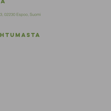
ka
 13, 02230 Espoo, Suomi
ahtumasta