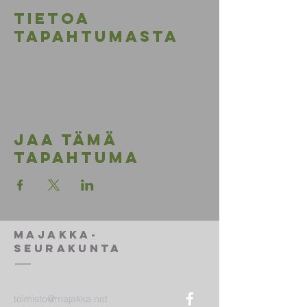
Tietoa
tapahtumasta
Jaa tämä
tapahtuma
Majakka-
seurakunta
toimisto@majakka.net