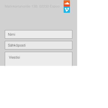
Matinkartanontie 13B, 02230 Espoo
Lähetä
© 2021 Majakka-seurakunta