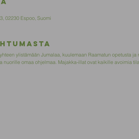
ka
 13, 02230 Espoo, Suomi
ahtumasta
hteen ylistämään Jumalaa, kuulemaan Raamatun opetusta ja n
ja nuorille omaa ohjelmaa. Majakka-illat ovat kaikille avoimia til