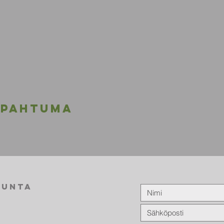
apahtuma
kunta