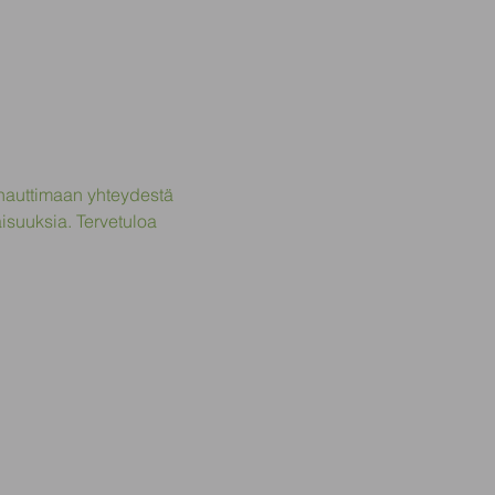
auttimaan yhteydestä 
aisuuksia. Tervetuloa 