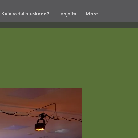
Kuinka tulla uskoon?
Lahjoita
More