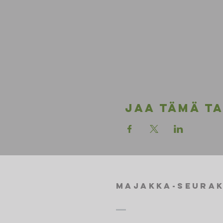
Jaa tämä t
Majakka-seura