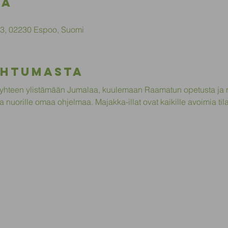
ka
 13, 02230 Espoo, Suomi
ahtumasta
hteen ylistämään Jumalaa, kuulemaan Raamatun opetusta ja n
ja nuorille omaa ohjelmaa. Majakka-illat ovat kaikille avoimia til