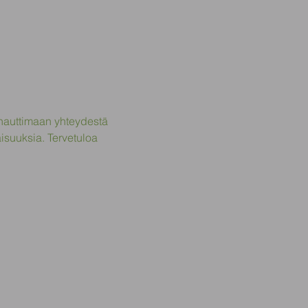
auttimaan yhteydestä 
aisuuksia. Tervetuloa 