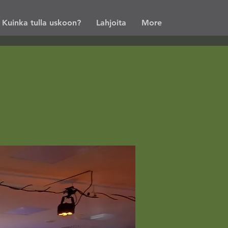
Kuinka tulla uskoon?
Lahjoita
More