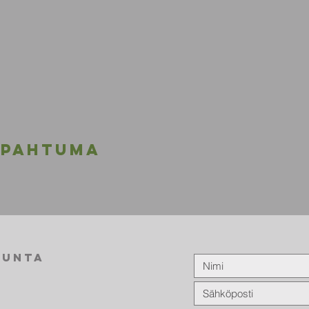
apahtuma
kunta