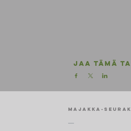
Jaa tämä t
Majakka-seura