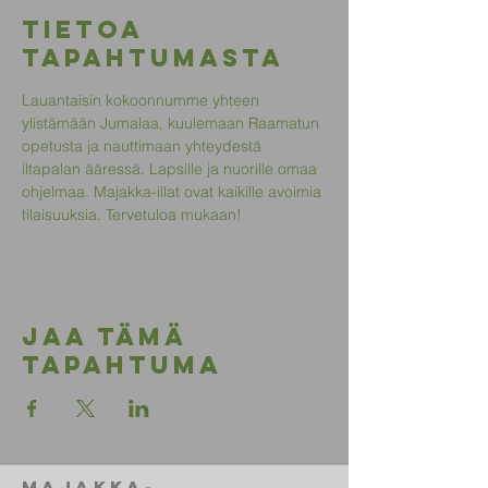
Tietoa
tapahtumasta
Lauantaisin kokoonnumme yhteen 
ylistämään Jumalaa, kuulemaan Raamatun 
opetusta ja nauttimaan yhteydestä 
iltapalan ääressä. Lapsille ja nuorille omaa 
ohjelmaa. Majakka-illat ovat kaikille avoimia 
tilaisuuksia. Tervetuloa mukaan!
Jaa tämä
tapahtuma
Majakka-