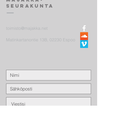
seurakunta
toimisto@majakka.net
Matinkartanontie 13B, 02230 Espoo
Lähetä