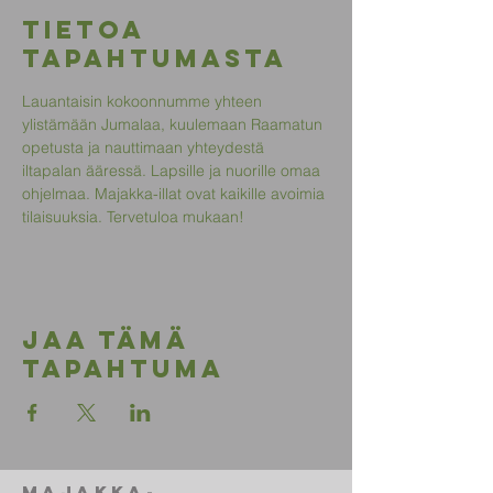
Tietoa
tapahtumasta
Lauantaisin kokoonnumme yhteen 
ylistämään Jumalaa, kuulemaan Raamatun 
opetusta ja nauttimaan yhteydestä 
iltapalan ääressä. Lapsille ja nuorille omaa 
ohjelmaa. Majakka-illat ovat kaikille avoimia 
tilaisuuksia. Tervetuloa mukaan!
Jaa tämä
tapahtuma
Majakka-