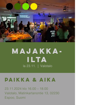
Majakka-
ilta
la 23.11.
  |  
Valotalo
Paikka & aika
23.11.2024 klo 16.00 – 18.00
Valotalo, Matinkartanontie 13, 02230
Espoo, Suomi