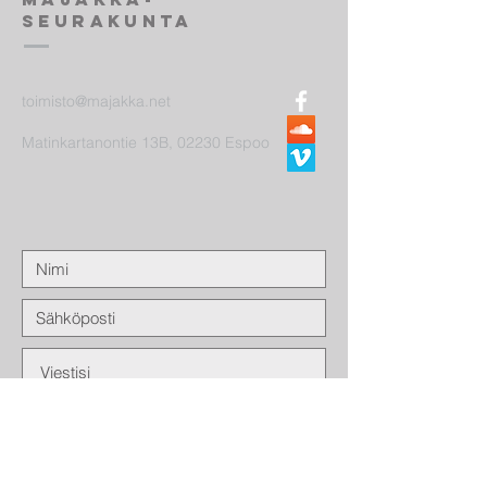
seurakunta
toimisto@majakka.net
Matinkartanontie 13B, 02230 Espoo
Lähetä