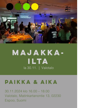
Majakka-
ilta
la 30.11.
  |  
Valotalo
Paikka & aika
30.11.2024 klo 16.00 – 18.00
Valotalo, Matinkartanontie 13, 02230
Espoo, Suomi