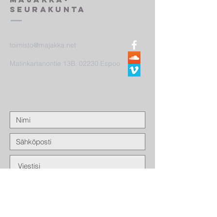
seurakunta
toimisto@majakka.net
Matinkartanontie 13B, 02230 Espoo
Lähetä