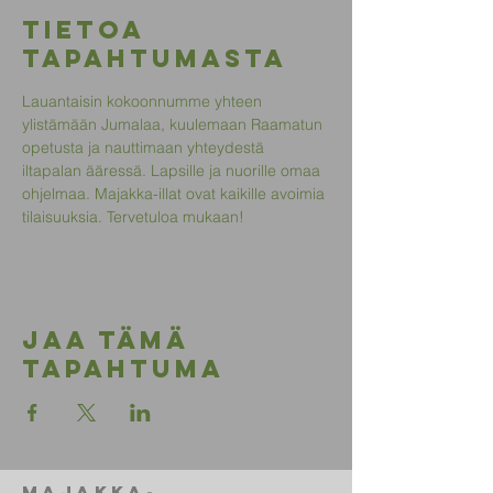
Tietoa
tapahtumasta
Lauantaisin kokoonnumme yhteen 
ylistämään Jumalaa, kuulemaan Raamatun 
opetusta ja nauttimaan yhteydestä 
iltapalan ääressä. Lapsille ja nuorille omaa 
ohjelmaa. Majakka-illat ovat kaikille avoimia 
tilaisuuksia. Tervetuloa mukaan!
Jaa tämä
tapahtuma
Majakka-